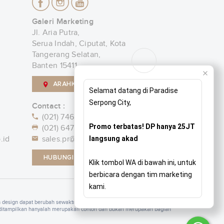
Galeri Marketing
Jl. Aria Putra,
Serua Indah, Ciputat, Kota
Tangerang Selatan,
Banten 15411
ARAHKAN SAYA
Selamat datang di Paradise
Serpong City,
Contact :
(021) 7463-1000
Promo terbatas! DP hanya 25JT
(021) 6471 6240
.id
sales.pr@paradise.co.id
langsung akad
HUBUNGI KAMI
Klik tombol WA di bawah ini, untuk
berbicara dengan tim marketing
kami.
n design dapat berubah sewaktu-waktu tanpa pemberitahuan.
 ditampilkan hanyalah merupakan contoh dan bukan merupakan bagian