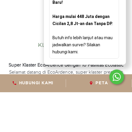
Baru!
Harga mulai 448 Juta dengan
Cicilan 2,8 Jt-an dan Tanpa DP.
Butuh info lebih lanjut atau mau
jadwalkan survei? Silakan
KLASTER TERBARU
hubungi kami.
Super Klaster EcoArdence dengan 10 Fasilitas Ecotastic
Selamat datang di EcoArdence, super klaster prestisius
yang dirancang untuk mendukung gaya hidup aktif dan
HUBUNGI KAMI
PETA
sehat keluarga Anda. Pusat daya tarik klaster ini adalah
EcoClub, sebuah fasilitas rekreasi keluarga eksklusif yang
menawarkan pengalaman menyeluruh. Anda dapat
menyegarkan diri di kolam renang ECO Aquatic,
mengajak anak-anak bermain di mini-waterpark Waterloo
Fun, menjaga produktivitas di area Co-working Office
Space, hingga menjaga kebugaran fisik di Laguna Gym &