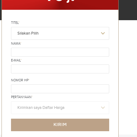
TITEL
*
Silakan Pilih
NAMA
*
E-MAIL
*
NOMOR HP
*
PERTANYAAN
*
Kirimkan saya Daftar Harga
KIRIM