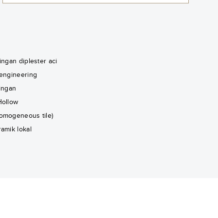
ingan diplester aci
 engineering
ringan
Hollow
omogeneous tile)
amik lokal