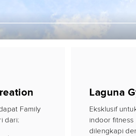
reation
Laguna G
dapat Family
Eksklusif unt
 dari:
indoor fitness
dilengkapi de