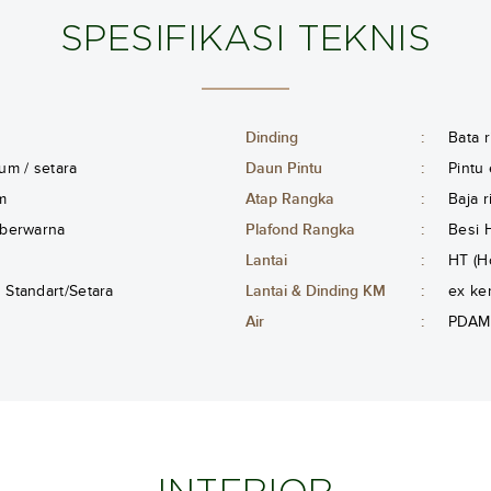
SPESIFIKASI TEKNIS
Dinding
:
Bata r
um / setara
Daun Pintu
:
Pintu
m
Atap Rangka
:
Baja 
 berwarna
Plafond Rangka
:
Besi 
Lantai
:
HT (H
Standart/Setara
Lantai & Dinding KM
:
ex ker
Air
:
PDAM