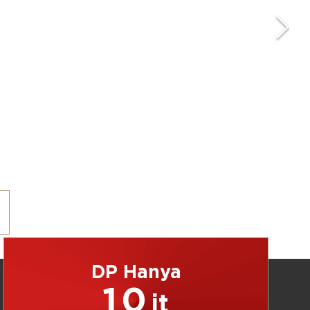
DP Hanya
10
jt