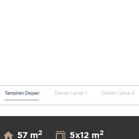
Tampilan Depan
Denah Lantai 1
Denah Lantai 2
2
2
57 m
5x12 m