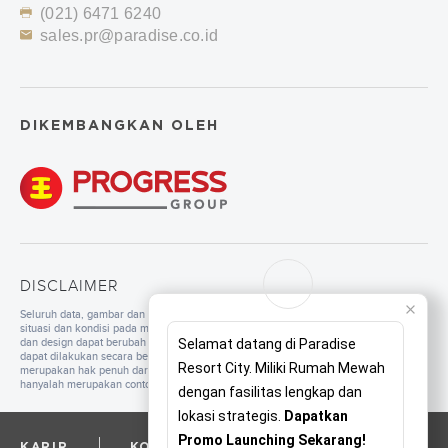
(021) 6471 6240
sales.pr@paradise.co.id
DIKEMBANGKAN OLEH
DISCLAIMER
Seluruh data, gambar dan tulisan yang tercantum di dalam website merupakan
situasi dan kondisi pada masa persiapan. Untuk pengembangan mutu, spesifikasi
dan design dapat berubah sewaktu-waktu tanpa pemberitahuan. Pembangunan
Selamat datang di Paradise
dapat dilakukan secara bertahap sesuai dengan tahapan dan perencanaan yang
Resort City. Miliki Rumah Mewah
merupakan hak penuh dari pengembang. Seluruh ilustrasi/foto yang ditampilkan
hanyalah merupakan contoh dan bukan merupakan bagian dari perjanjian jual beli.
dengan fasilitas lengkap dan
lokasi strategis.
Dapatkan
Promo Launching Sekarang!
KARIR
KORPORAT
PRIVACY POLICY