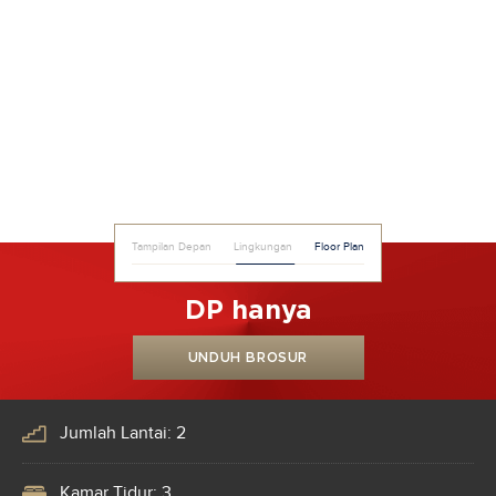
Tampilan Depan
Lingkungan
Floor Plan
DP hanya
UNDUH BROSUR
Jumlah Lantai: 2
Kamar Tidur: 3