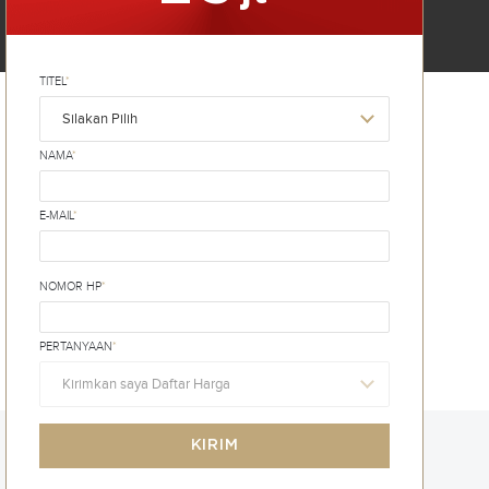
TITEL
*
Silakan Pilih
NAMA
*
E-MAIL
*
NOMOR HP
*
PERTANYAAN
*
Kirimkan saya Daftar Harga
KIRIM