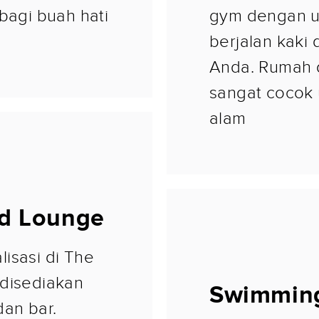
agi buah hati
gym dengan u
berjalan kaki
Anda. Rumah de
sangat cocok 
alam
nd Lounge
isasi di The
 disediakan
Swimming
dan bar.