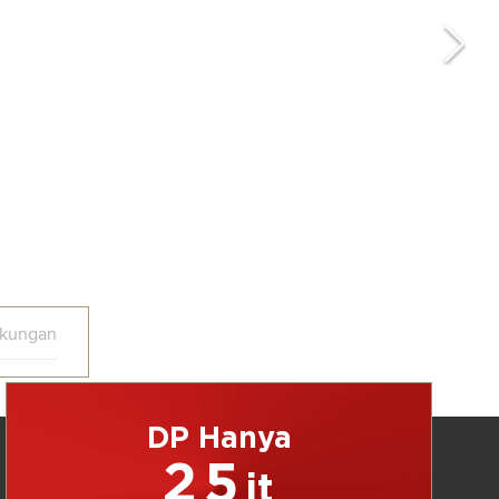
gkungan
DP Hanya
25
jt