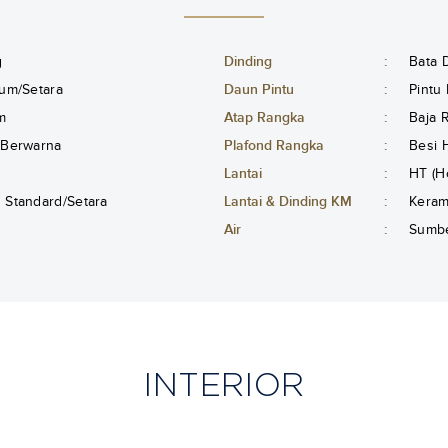
g
Dinding
:
Bata D
um/Setara
Daun Pintu
:
Pintu
m
Atap Rangka
:
Baja 
 Berwarna
Plafond Rangka
:
Besi 
Lantai
:
HT (H
Standard/Setara
Lantai & Dinding KM
:
Keram
Air
:
Sumbe
INTERIOR