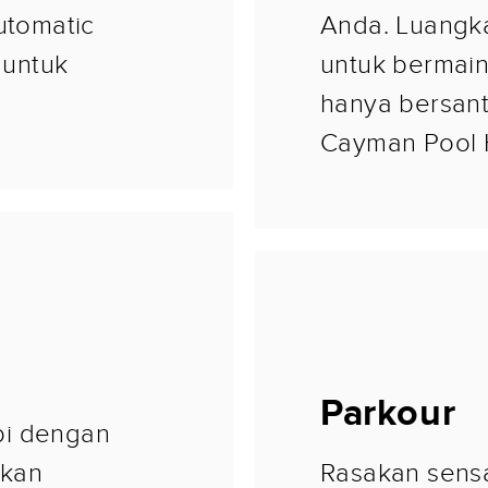
utomatic
Anda. Luangk
 untuk
untuk bermain
hanya bersant
Cayman Pool
Parkour
pi dengan
ikan
Rasakan sensa