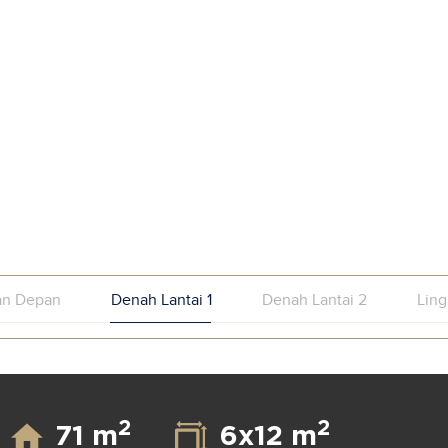
an Depan
Denah Lantai 1
Denah Lantai 2
Lin
2
2
71 m
6x12 m