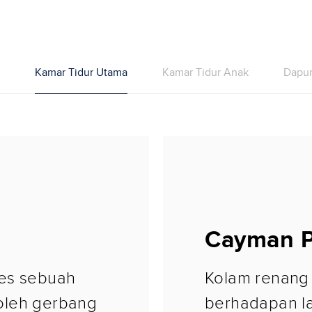
Kamar Tidur Utama
Kamar Tidur Anak
Dapu
Cayman P
ces sebuah
Kolam renang
oleh gerbang
berhadapan l