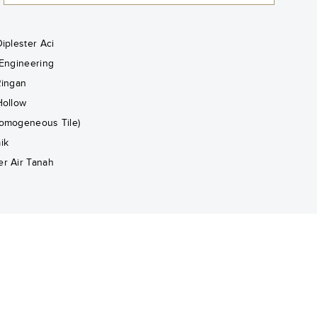
iplester Aci
 Engineering
Ringan
Hollow
omogeneous Tile)
ik
r Air Tanah